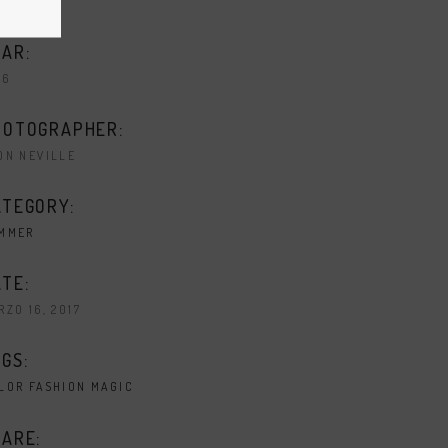
AR:
16
HOTOGRAPHER:
ON NEVILLE
ATEGORY:
MMER
TE:
RZO 16, 2017
GS:
LOR
FASHION
MAGIC
ARE: