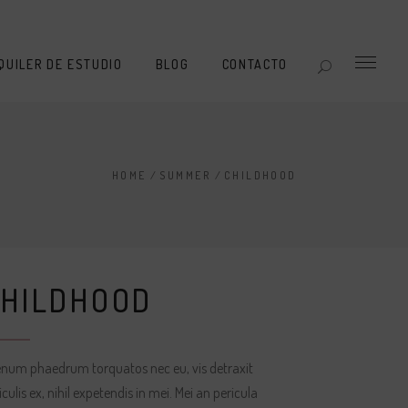
QUILER DE ESTUDIO
BLOG
CONTACTO
HOME
/
SUMMER
/
CHILDHOOD
CHILDHOOD
enum phaedrum torquatos nec eu, vis detraxit
iculis ex, nihil expetendis in mei. Mei an pericula