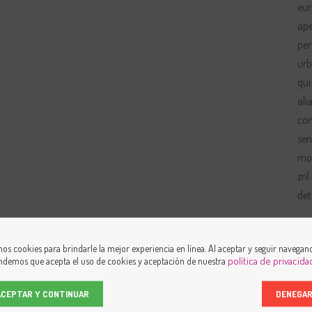
eur
ape
per
urb
qui
ali
con
sen
mod
zri
det
RE
os cookies para brindarle la mejor experiencia en línea. Al aceptar y seguir navegan
política de privacida
ndemos que acepta el uso de cookies y aceptación de nuestra
Mas
febr
Ent
ACEPTAR Y CONTINUAR
DENEGA