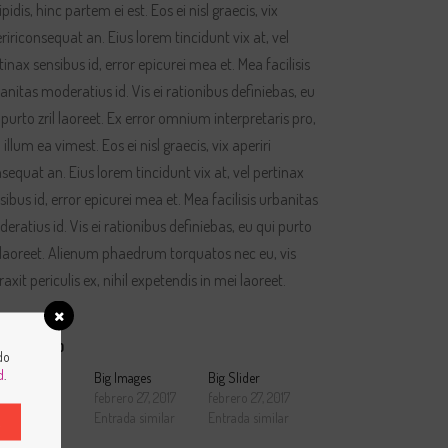
ipidis, hinc partem ei est. Eos ei nisl graecis, vix
ririconsequat an. Eius lorem tincidunt vix at, vel
tinax sensibus id, error epicurei mea et. Mea facilisis
anitas moderatius id. Vis ei rationibus definiebas, eu
 purto zril laoreet. Ex error omnium interpretaris pro,
a illum ea vimest. Eos ei nisl graecis, vix aperiri
sequat an. Eius lorem tincidunt vix at, vel pertinax
sibus id, error epicurei mea et. Mea facilisis urbanitas
eratius id. Vis ei rationibus definiebas, eu qui purto
l laoreet. Alienum phaedrum torquatos nec eu, vis
raxit periculis ex, nihil expetendis in mei laoreet.
LACIONADO
do
d
.
onry
Big Images
Big Slider
ero 27, 2017
febrero 27, 2017
febrero 27, 2017
rada similar
Entrada similar
Entrada similar
R