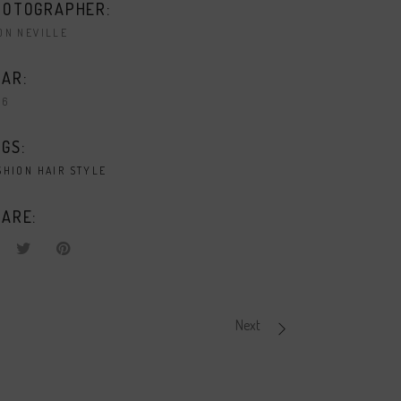
HOTOGRAPHER:
ON NEVILLE
AR:
16
GS:
SHION
HAIR
STYLE
ARE:
Next