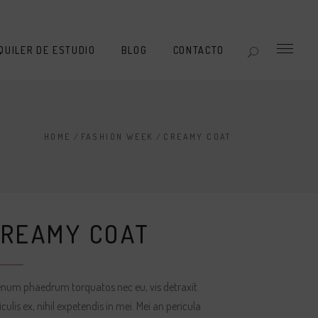
QUILER DE ESTUDIO
BLOG
CONTACTO
HOME
/
FASHION WEEK
/
CREAMY COAT
CREAMY COAT
enum phaedrum torquatos nec eu, vis detraxit
iculis ex, nihil expetendis in mei. Mei an pericula