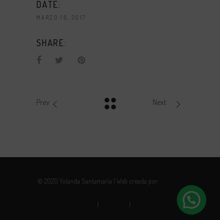
DATE:
MARZO 16, 2017
SHARE:
Prev
Next
© 2020 Yolanda Santamaría | Web creada por:
Robotito
Política de privacidad
|
Aviso legal
|
Política de cookies