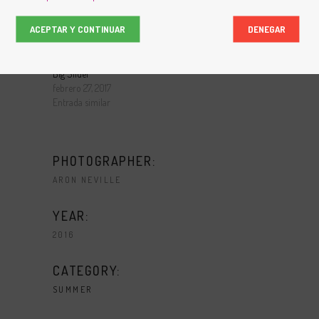
Masonry
Big Images
ACEPTAR Y CONTINUAR
DENEGAR
febrero 27, 2017
febrero 27, 2017
Entrada similar
Entrada similar
Big Slider
febrero 27, 2017
Entrada similar
PHOTOGRAPHER:
ARON NEVILLE
YEAR:
2016
CATEGORY:
SUMMER