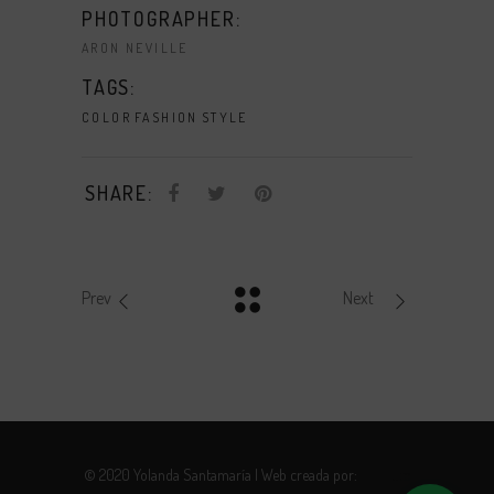
PHOTOGRAPHER:
ARON NEVILLE
TAGS:
COLOR
FASHION
STYLE
SHARE:
Prev
Next
© 2020 Yolanda Santamaría | Web creada por:
Robotito