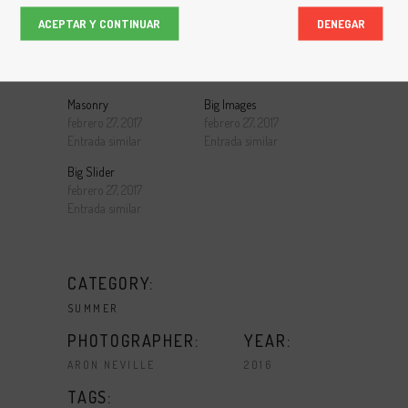
mei laoreet.
ACEPTAR Y CONTINUAR
DENEGAR
RELACIONADO
Masonry
Big Images
febrero 27, 2017
febrero 27, 2017
Entrada similar
Entrada similar
Big Slider
febrero 27, 2017
Entrada similar
CATEGORY:
SUMMER
PHOTOGRAPHER:
YEAR:
ARON NEVILLE
2016
TAGS: