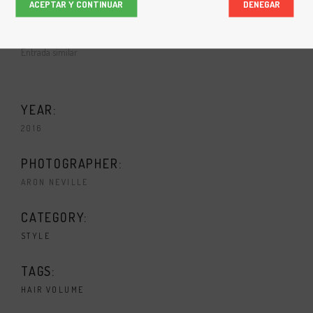
Entrada similar
Entrada similar
ACEPTAR Y CONTINUAR
DENEGAR
Porcelain
marzo 1, 2017
Entrada similar
YEAR:
2016
PHOTOGRAPHER:
ARON NEVILLE
CATEGORY:
STYLE
TAGS:
HAIR
VOLUME