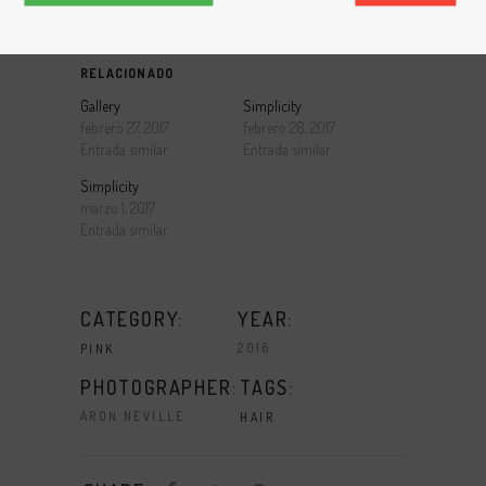
RELACIONADO
Gallery
Simplicity
febrero 27, 2017
febrero 28, 2017
Entrada similar
Entrada similar
Simplicity
marzo 1, 2017
Entrada similar
CATEGORY:
YEAR:
2016
PINK
TAGS:
PHOTOGRAPHER:
ARON NEVILLE
HAIR