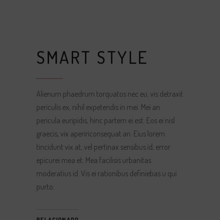
SMART STYLE
Alienum phaedrum torquatos nec eu, vis detraxit
periculis ex, nihil expetendis in mei. Mei an
pericula euripidis, hinc partem ei est. Eos ei nisl
graecis, vix apeririconsequat an. Eius lorem
tincidunt vix at, vel pertinax sensibus id, error
epicurei mea et. Mea facilisis urbanitas
moderatius id. Vis ei rationibus definiebas u qui
purto.
RELACIONADO