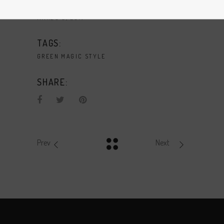
DATE:
MARZO 6, 2017
TAGS:
GREEN
MAGIC
STYLE
SHARE:
Prev
Next