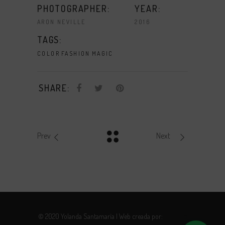
PHOTOGRAPHER:
YEAR:
ARON NEVILLE
2016
TAGS:
COLOR
FASHION
MAGIC
SHARE:
Prev
Next
© 2020 Yolanda Santamaría | Web creada por:
Robotito