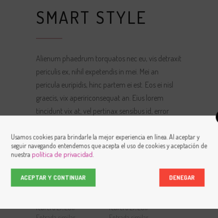
SMART STYLE
Alienum phaedrum torquatos nec eu, vis detraxit
periculis ex, nihil expetendis in mei. Mei an
pericula euripidis, hinc partem ei est. Eos ei nisl
graecis, vix apeririconsequat an. Eius lorem
tincidunt vix at, vel pertinax sensibus id, error
epicurei mea et. Mea facilisis urbanitas
moderatius id. Vis ei rationibus definiebas u qui
Usamos cookies para brindarle la mejor experiencia en línea. Al aceptar y
seguir navegando entendemos que acepta el uso de cookies y aceptación de
purto.
política de privacidad
nuestra
.
ACEPTAR Y CONTINUAR
DENEGAR
RELACIONADO
Masonry
Big Images
febrero 27, 2017
febrero 27, 2017
Entrada similar
Entrada similar