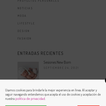
PROYECTOS PERSONALES
NOTICIAS
MODA
LIFESTYLE
DESIGN
FASHION
ENTRADAS RECIENTES
Sesiones New Born
SEPTIEMBRE 24, 2021
Sesiones de Niñas y Niños
Usamos cookies para brindarle la mejor experiencia en línea. Al aceptar y
OCTUBRE 8, 2021
seguir navegando entendemos que acepta el uso de cookies y aceptación de
política de privacidad
nuestra
.