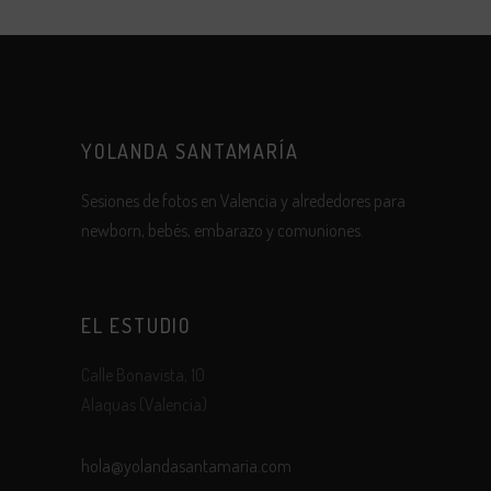
YOLANDA SANTAMARÍA
Sesiones de fotos en Valencia y alrededores para
newborn, bebés, embarazo y comuniones.
EL ESTUDIO
Calle Bonavista, 10
Alaquas (Valencia)
hola@yolandasantamaria.com