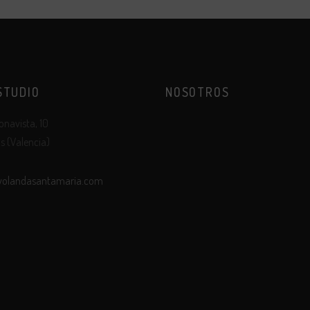
STUDIO
NOSOTROS
onavista, 10
Sobre mi
s (Valencia)
Clientes
Álbumes y soportes
yolandasantamaria.com
ito