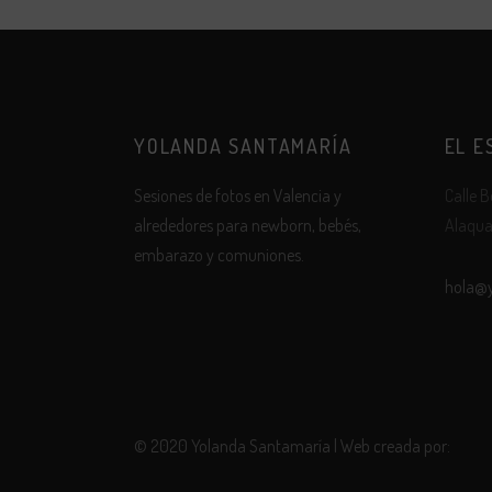
YOLANDA SANTAMARÍA
EL E
Sesiones de fotos en Valencia y
Calle B
alrededores para newborn, bebés,
Alaqua
embarazo y comuniones.
hola@
© 2020 Yolanda Santamaría | Web creada por:
Robot