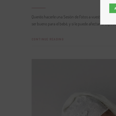
Queréis hacerle una Sesión de Fotos a vuestro Recién 
ser bueno para el bebé, y si le puede afectar la expos
CONTINUE READING