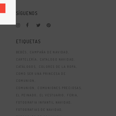
R
SÍGUENOS
ETIQUETAS
BEBÉS
CAMPAÑA DE NAVIDAD
CARTELERÍA
CATALOGO NAVIDAD
CATÁLOGOS
COLORES DE LA ROPA
COMO SER UNA PRINCESA DE
COMUNION
COMUNION
COMUNIONES PRECIOSAS
EL PEINADO
EL VESTUARIO
FERIA
FOTOGRAFIA INFANTIL NAVIDAD
FOTOGRAFIAS DE NAVIDAD