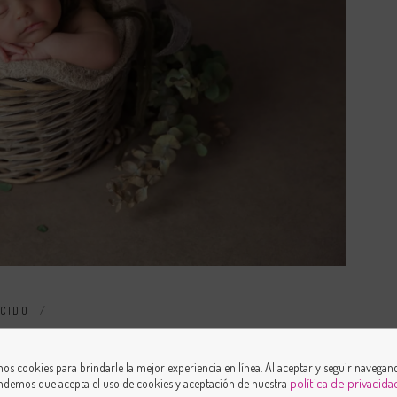
ACIDO
OSTRO
,
COLORES DE LA ROPA
,
SESIONES DE FOTOS
,
TÁLOGOS
os cookies para brindarle la mejor experiencia en línea. Al aceptar y seguir navegan
política de privacida
ndemos que acepta el uso de cookies y aceptación de nuestra
 COMO EN CASA