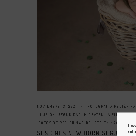
NOVIEMBRE 13, 2021
FOTOGRAFÍA RECIÉN N
ILUSIÓN
,
SEGURIDAD
,
HIDRATEN LA PIEL DEL R
FOTOS DE RECIEN NACIDO
,
RECIEN NACIDO
,
CA
Usam
ente
SESIONES NEW BORN SEGURAS Y