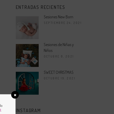
ENTRADAS RECIENTES
Sesiones New Born
SEPTIEMBRE 24, 2021
Sesiones de Niñas y
Niños
OCTUBRE 8, 2021
SWEET CHRISTMAS
OCTUBRE 19, 2021
do
d
.
INSTAGRAM