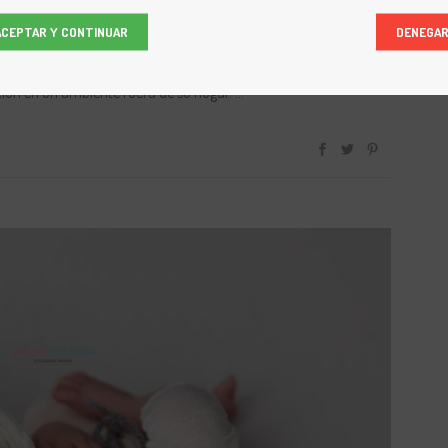
ACEPTAR Y CONTINUAR
DENEGA
Nacido, y os invaden las dudas acerca de su seguridad, si va a
ición en un ambiente fuera de su hogar.