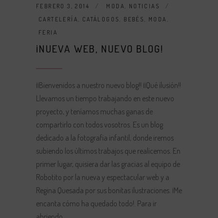
FEBRERO 3, 2014
MODA
,
NOTICIAS
CARTELERÍA
,
CATÁLOGOS
,
BEBÉS
,
MODA
,
FERIA
¡NUEVA WEB, NUEVO BLOG!
¡¡Bienvenidos a nuestro nuevo blog!! ¡¡Qué ilusión!!
Llevamos un tiempo trabajando en este nuevo
proyecto, y teníamos muchas ganas de
compartirlo con todos vosotros. Es un blog
dedicado a la fotografía infantil, donde iremos
subiendo los últimos trabajos que realicemos. En
primer lugar, quisiera dar las gracias al equipo de
Robotito por la nueva y espectacular web y a
Regina Quesada por sus bonitas ilustraciones. ¡Me
encanta cómo ha quedado todo!. Para ir
abriendo