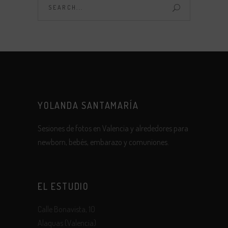
YOLANDA SANTAMARÍA
Sesiones de fotos en Valencia y alrededores para
newborn, bebés, embarazo y comuniones.
EL ESTUDIO
Calle Bonavista, 10
Alaquas (Valencia)