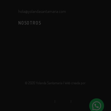
hola@yolandasantamaria.com
NOSOTROS
Sobre mi
Clientes
Álbumes y soportes
© 2020 Yolanda Santamaría | Web creada por:
Robotito
Política de privacidad
|
Aviso legal
|
Política de
cookies