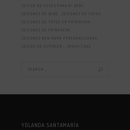
SESION DE FOTOS PARA MI BEBE
SESIONES DE BEBÉ
SESIONES DE FOTOS
SESIONES DE FOTOS EN PRIMAVERA
SESIONES DE PRIMAVERA
SESIONES NEW BORN PERSONALIZADAS
SESIÓN EN EXTERIOR.
SMASH CAKE
YOLANDA SANTAMARÍA