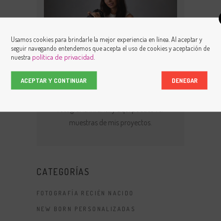
Usamos cookies para brindarle la mejor experiencia en línea. Al aceptar y
seguir navegando entendemos que acepta el uso de cookies y aceptación de
política de privacidad
nuestra
.
ACEPTAR Y CONTINUAR
DENEGAR
Mi nombre es Yolanda Santamaría y me
encanta mi trabajo. Soy especialista en
fotografía infantil y aquí puedes ver
muestras de mis proyectos.
CATEGORÍAS
FOTOGRAFÍA RECIÉN NACIDO
NEW BORN PERSONALIZADAS