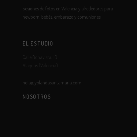
Sesiones de fotos en Valencia y alrededores para
newborn, bebés, embarazo y comuniones.
EL ESTUDIO
Calle Bonavista, 10
Alaquas (Valencia)
hola@yolandasantamaria.com
NOSOTROS
Sobre mi
Clientes
Álbumes y soportes